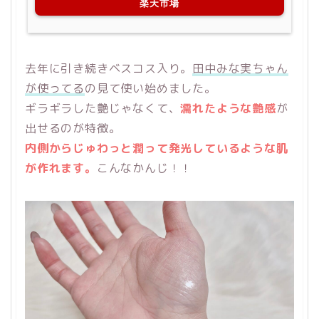
楽天市場
去年に引き続きベスコス入り。
田中みな実ちゃん
が使ってる
の見て使い始めました。
ギラギラした艶じゃなくて、
濡れたような艶感
が
出せるのが特徴。
内側からじゅわっと潤って発光しているような肌
が作れます。
こんなかんじ！！