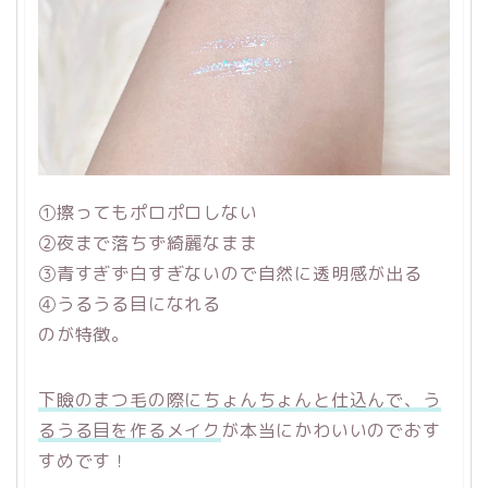
①擦ってもポロポロしない
②夜まで落ちず綺麗なまま
③青すぎず白すぎないので自然に透明感が出る
④うるうる目になれる
のが特徴。
下瞼のまつ毛の際にちょんちょんと仕込んで、う
るうる目を作るメイク
が本当にかわいいのでおす
すめです！