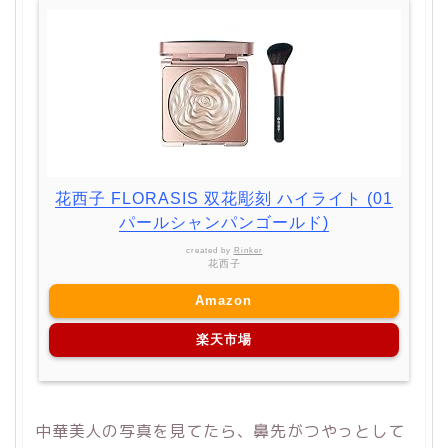
花西子 FLORASIS 双花彫刻 ハイライト (01
パールシャンパンゴールド)
created by
Rinker
花西子
Amazon
楽天市場
中華美人の写真を見てたら、鼻先がつやっとして